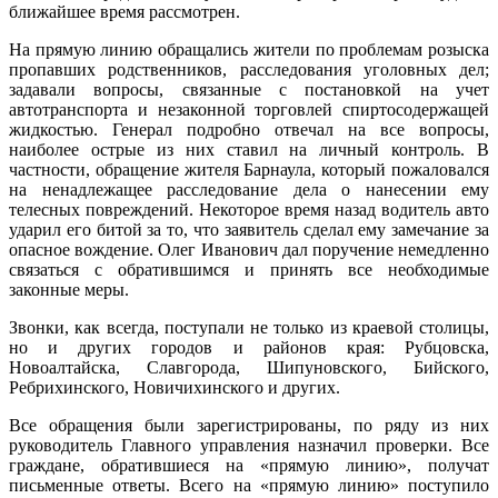
ближайшее время рассмотрен.
На прямую линию обращались жители по проблемам розыска
пропавших родственников, расследования уголовных дел;
задавали вопросы, связанные с постановкой на учет
автотранспорта и незаконной торговлей спиртосодержащей
жидкостью. Генерал подробно отвечал на все вопросы,
наиболее острые из них ставил на личный контроль. В
частности, обращение жителя Барнаула, который пожаловался
на ненадлежащее расследование дела о нанесении ему
телесных повреждений. Некоторое время назад водитель авто
ударил его битой за то, что заявитель сделал ему замечание за
опасное вождение. Олег Иванович дал поручение немедленно
связаться с обратившимся и принять все необходимые
законные меры.
Звонки, как всегда, поступали не только из краевой столицы,
но и других городов и районов края: Рубцовска,
Новоалтайска, Славгорода, Шипуновского, Бийского,
Ребрихинского, Новичихинского и других.
Все обращения были зарегистрированы, по ряду из них
руководитель Главного управления назначил проверки. Все
граждане, обратившиеся на «прямую линию», получат
письменные ответы. Всего на «прямую линию» поступило