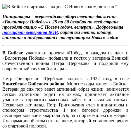
Инициаторы – всероссийское общественное движение
«Волонтеры Победы» с 25 по 30 декабря по всей стране
проводят акцию «С Новым годом, ветеран».
Добровольцы
посещают ветеранов ВОВ
, дарят им тепло, заботу,
внимание и поздравляют с наступающим Новым годом
В Бийске
участники проекта «Победа в каждом из нас» и
«Волонтеры Победы» побывали в гостях у ветерана Великой
Отечественной войны Петра Щербакова, и подарили ему
современный слуховой аппарат.
Петр Григорьевич Щербаков родился в 1922 году, в селе
Енисейское Бийского района
. Многие годы живет в Бийске.
Ветеран до сих пор ведет активный образ жизни, занимается
легкой атлетикой, ходит на лыжах, принимает активное
участие в городских массовых забегах и лыжных гонках.
Несколько лет назад Петр Григорьевич стал инициатором и
спонсором строительства 1 км беговой дорожки в
лесопарковой зоне квартала АБ, за спорткомплексом «Заря».
Информация об этом есть на щите, который установлен рядом
со стартовой полосой.