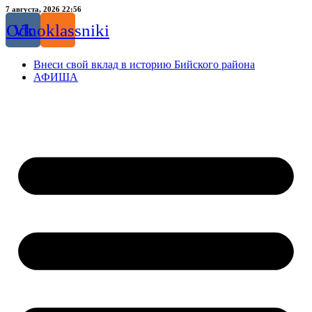
Перейти
7 августа, 2026 22:56
к
Odnoklassniki
Vk
содержимому
Внеси свой вклад в историю Бийского района
АФИША