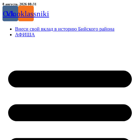
Перейти
8 августа, 2026 08:31
к
Odnoklassniki
Vk
содержимому
Внеси свой вклад в историю Бийского района
АФИША