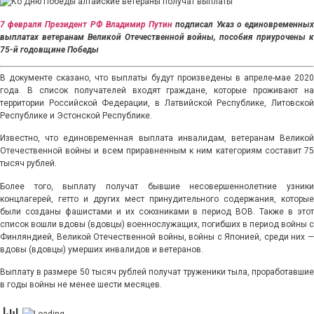
7 февраля Президент РФ Владимир Путин
подписал Указ о единовременны
выплатах ветеранам Великой Отечественной войны, пособия приурочены к
75-й годовщине Победы
В документе сказано, что выплаты будут произведены в апреле-мае 2020
года. В список получателей входят граждане, которые проживают на
территории Российской Федерации, в Латвийской Республике, Литовской
Республике и Эстонской Республике.
Известно, что единовременная выплата инвалидам, ветеранам Великой
Отечественной войны и всем приравненным к ним категориям составит 75
тысяч рублей.
Более того, выплату получат бывшие несовершеннолетние узники
концлагерей, гетто и других мест принудительного содержания, которые
были созданы фашистами и их союзниками в период ВОВ. Также в этот
список вошли вдовы (вдовцы) военнослужащих, погибших в период войны с
Финляндией, Великой Отечественной войны, войны с Японией, среди них —
вдовы (вдовцы) умерших инвалидов и ветеранов.
Выплату в размере 50 тысяч рублей получат труженики тыла, проработавшие
в годы войны не менее шести месяцев.