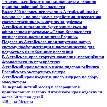
1 тысяча алтайских школьников летом освоили
правила цифровой безопасности
Более 300 человек переехали в Алтайский край с
начала года по программе содействия переселению
соотечественников, живущих за рубежом
Алтайские школьники будут заниматься по
обновленной программе «Основ безопасности
жизнедеятельности и защиты Родины»
Педагог из Алтайского края запустила новую
систему профориентации и наставничества для
подростков из небольших поселений
В Алтайском крае стартует кампания, посвящённая
безопасности на перекрёстках
Алтайский край вошел в число лидеров рейтинга
Российского экспортного центра
Алтайский край входит в число лидеров по сбору
макулатуры
За первый летний месяц в загородных и
пришкольных лагерях Алтайского края отдохнули
более 50 тысяч детей