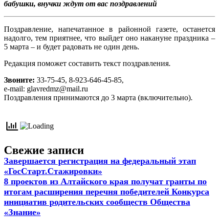
бабушки, внучки ждут от вас поздравлений
Поздравление, напечатанное в районной газете, останется
надолго, тем приятнее, что выйдет оно накануне праздника –
5 марта – и будет радовать не один день.
Редакция поможет составить текст поздравления.
Звоните:
33-75-45, 8-923-646-45-85,
e-mail: glavredmz@mail.ru
Поздравления принимаются до 3 марта (включительно).
Свежие записи
Завершается регистрация на федеральный этап
«ГосСтарт.Стажировки»
8 проектов из Алтайского края получат гранты по
итогам расширения перечня победителей Конкурса
инициатив родительских сообществ Общества
«Знание»