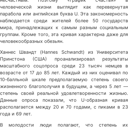
несчастным. Поэтому «график счастья» в
человеческой жизни выглядит как перевернутая
парабола или английская буква U. Эта закономерность
наблюдается среди жителей более 50 государств
мира, принадлежащих к самым разным социальным
группам. Кроме того, эта кривая характерна даже для
человекообразных обезьян.
Ханнес Швандт (Hannes Schwandt) из Университета
Принстона (США) проанализировал результаты
масштабного соцопроса среди 23 тысяч немцев в
возрасте от 17 до 85 лет. Каждый из них оценивал по
10-балльной шкале предполагаемую степень своего
жизненного благополучия в будущем, а через 5 лет —
степень своей реальной удовлетворенности жизнью.
Данные опроса показали, что U-образная кривая
располагается между 20 и 70 годами, с пиками в 23
года и 69 лет.
В молодости люди полагают, что степень их