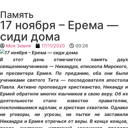
Память
17 ноября – Ерема —
сиди дома
Моя Земля
17/11/2020
00:26
В этот день отмечается память двух
священномучеников — Никандра, епископа Мирского,
и пресвитера Ермея. По преданию, оба они были
учениками святого Тита — последователя апостола
Павла. Активно проповедуя христианство, Никандр и
Ермей обратили многих язычников в свою веру. Об их
деятельности стало известно правителям,
поклонявшимся идолам, и христиан схватили. Однако
ни уговоры, ни угрозы, ни пытки не заставили
Никандра и Ермея отречься от веры. В конце концов,
после жестоких истязаний мучеников предали